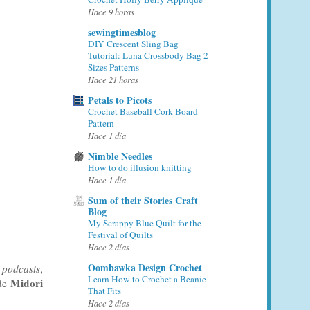
Hace 9 horas
sewingtimesblog
DIY Crescent Sling Bag
Tutorial: Luna Crossbody Bag 2
Sizes Patterns
Hace 21 horas
Petals to Picots
Crochet Baseball Cork Board
Pattern
Hace 1 día
Nimble Needles
How to do illusion knitting
Hace 1 día
Sum of their Stories Craft
Blog
My Scrappy Blue Quilt for the
Festival of Quilts
Hace 2 días
Oombawka Design Crochet
n
podcasts
,
Learn How to Crochet a Beanie
Midori
 de
That Fits
Hace 2 días