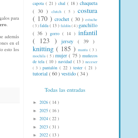
chaqueta
capota
( 21 )
chal
( 18 )
costura
( 30 )
clutch
( 5 )
( 170 )
galos para
crochet
( 30 )
estuche
jero
.
ganchillo
falda
( 13 )
( 3 )
faldón
( 4 )
infantil
( 36 )
gorro
( 14 )
que además
( 123 )
jersey
( 39 )
ones en el
knitting
( 185 )
o esto los
manta
( 3 )
mujer
( 75 )
muñecos
mochila
( 5 )
de tela
( 10 )
navidad
( 13 )
neceser
pantalón
( 22 )
tester
( 21 )
( 3 )
tutorial
( 60 )
vestido
( 34 )
Todas las entradas
2026
( 14 )
►
2025
( 16 )
►
2024
( 22 )
►
2023
( 31 )
►
2022
( 13 )
►