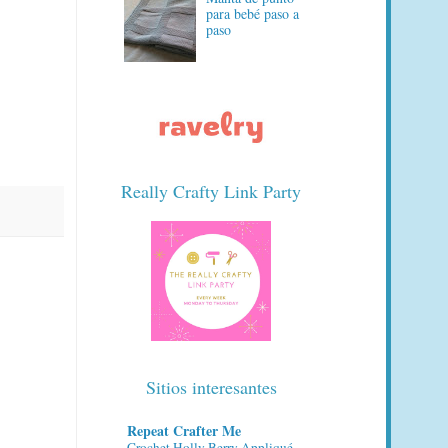
para bebé paso a
paso
Really Crafty Link Party
Sitios interesantes
Repeat Crafter Me
Crochet Holly Berry Appliqué