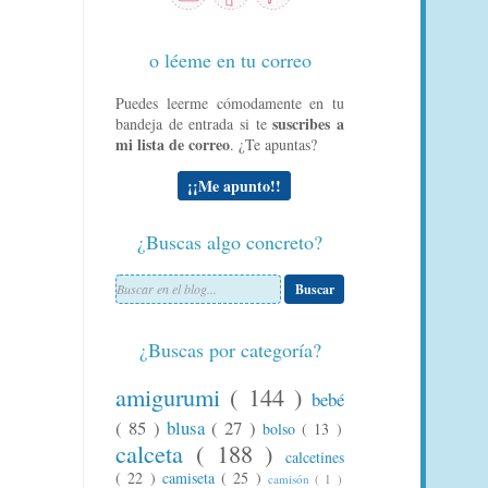
o léeme en tu correo
Puedes leerme cómodamente en tu
suscribes a
bandeja de entrada si te
mi lista de correo
. ¿Te apuntas?
¡¡Me apunto!!
¿Buscas algo concreto?
Buscar
¿Buscas por categoría?
amigurumi
( 144 )
bebé
( 85 )
blusa
( 27 )
bolso
( 13 )
calceta
( 188 )
calcetines
( 22 )
camiseta
( 25 )
camisón
( 1 )