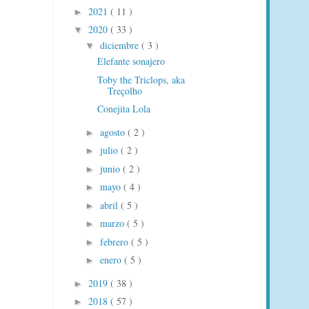
2021
( 11 )
►
2020
( 33 )
▼
diciembre
( 3 )
▼
Elefante sonajero
Toby the Triclops, aka
Treçolho
Conejita Lola
agosto
( 2 )
►
julio
( 2 )
►
junio
( 2 )
►
mayo
( 4 )
►
abril
( 5 )
►
marzo
( 5 )
►
febrero
( 5 )
►
enero
( 5 )
►
2019
( 38 )
►
2018
( 57 )
►